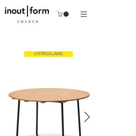
UTFÖRSÄLJNING