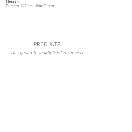
Messen:
Durchm. 117 cm, Höhe 71
cm,
PRODUKTE
Das gesamte Teakholz ist zertifiziert
Fåtölj Summer 52 Vit
Fåtölj Summer 52 Svart
Art.nr.
Art.nr.
5201
5202