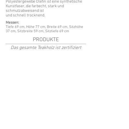
Polyestergewebe Olefin ist eine synthetische
Kunstfaser, die farbecht, stark und
schmutzabweisend ist
und schnell trocknend.
Messen:
Tiefe 69 cm, Höhe 77
cm, Breite 69 cm, Sitzhöhe
37 cm, Sitzbreite 59 cm, Sitztiefe 69 cm
PRODUKTE
Das gesamte Teakholz ist zertifiziert
Fåtölj Summer 52 Vit
Fåtölj Summer 52 Svart
Art.nr.
Art.nr.
5201
5202