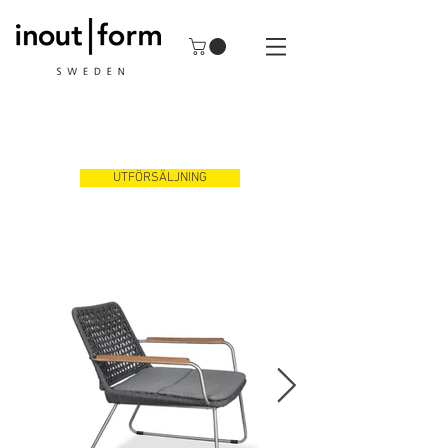
UTFÖRSÄLJNING