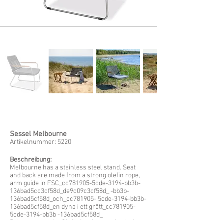
Sessel Melbourne
Artikelnummer: 5220
Beschreibung:
Melbourne has a stainless steel stand. Seat
and back are made from a strong olefin rope,
arm guide in FSC_cc781905-5cde-3194-bb3b-
136bad5cc3cf58d_de9c09c3cf58d_ -bb3b-
136bad5cf58d_och_cc781905- 5cde-3194-bb3b-
136bad5cf58d_en dyna i ett grått_cc781905-
5cde-3194-bb3b -136bad5cf58d_