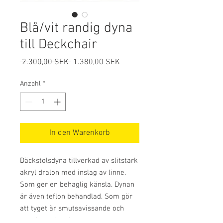
Blå/vit randig dyna
till Deckchair
Standardpreis
Sale-
 2.300,00 SEK 
1.380,00 SEK
Preis
Anzahl
*
In den Warenkorb
Däckstolsdyna tillverkad av slitstark
akryl dralon med inslag av linne.
Som ger en behaglig känsla. Dynan
är även teflon behandlad. Som gör
att tyget är smutsavissande och
som inte absorberar