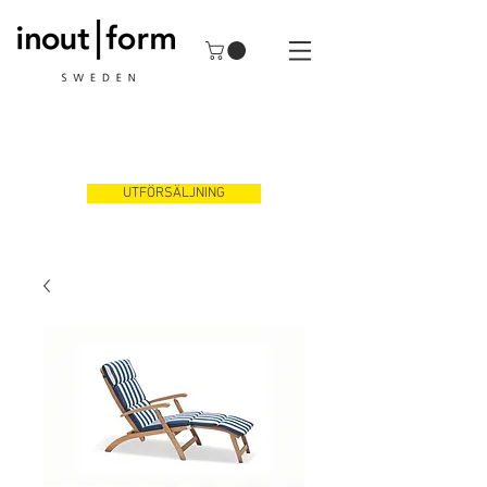
UTFÖRSÄLJNING