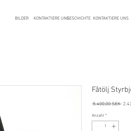
BILDER
KONTAKTIERE UNS
GESCHICHTE
KONTAKTIERE UNS
Fåtölj Styrb
Stan
 5.400,00 SEK 
2.4
Anzahl
*