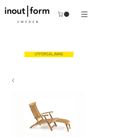
UTFÖRSÄLJNING