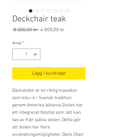
Deckchair teak
Ordinarie
Reapris
 8 000,00 kr 
4 800,00 kr
pris
Antal
*
Lägg i kundvagn
Däckstolen är en riktig klassiker
som klev in i Svensk tradition
genom Amerika båtarna.Stolen har
ett integrerat fotstöd som lätt kan
tas av från själva stolen. Detta gör
att stolen har flera
användningsmöjligheter. Deck Chair