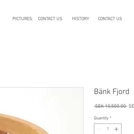
PICTURES
CONTACT US
HISTORY
CONTACT US
Bänk Fjord
Reg
 SEK 10,500.00 
SE
Pri
Quantity
*