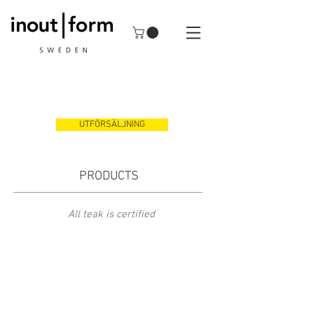
UTFÖRSÄLJNING
PRODUCTS
All teak is certified
Fåtölj Summer 52 Vit
Fåtölj Summer 52 Svart
Art.nr.
Art.nr.
5201
5202